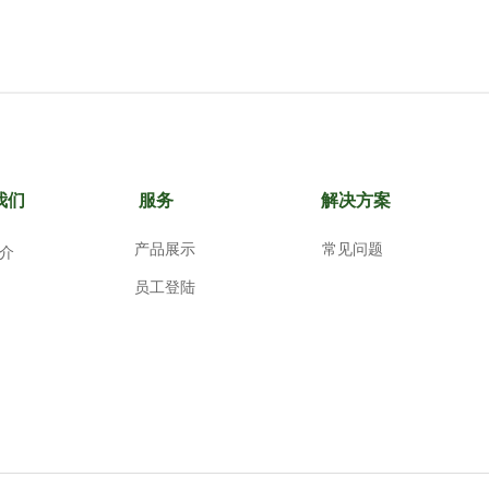
我们
服务
解决方案
产品展示
常见问题
介
员工登陆