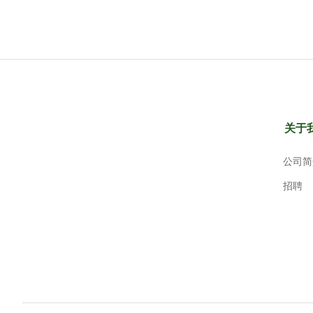
关于
公司简
招聘