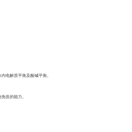
体内电解质平衡及酸碱平衡。
胞免疫的能力。