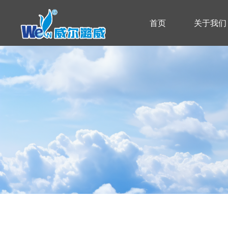
首页
关于我们