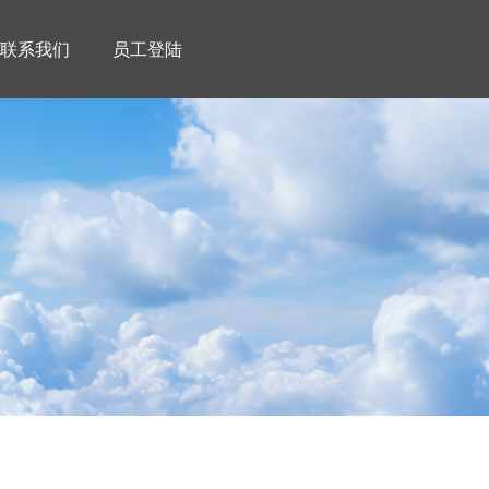
联系我们
员工登陆